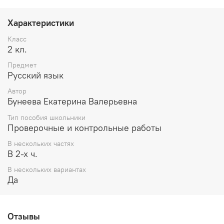
составной частью комплекта учебников и пособий
развивающей Образовательной системы «Школа 2100».
Характеристики
Класс
2 кл.
Предмет
Русский язык
Автор
Бунеева Екатерина Валерьевна
Тип пособия школьники
Проверочные и контрольные работы
В нескольких частях
В 2-х ч.
В нескольких вариантах
Да
Отзывы