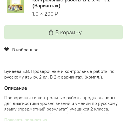
(Вариантах)
1.0 × 200 ₽
В корзину
В избранное
Бунеева Е.В. Проверочные и контрольные работы по
русскому языку. 2 кл. В 2-х вариантах. (компл.).
Описание
Проверочные и контрольные работы предназначены
для диагностики уровня знаний и умений по русскому
языку (предметный результат) учащихся 2 класса,
занимающихся по учебнику «Русский язык» для 2
Показать полностью
класса (авторы Р.Н. Бунеев, Е.В. Бунеева, О.В. Пронина).
Данный учебник соответствует ФГОС НОО и является