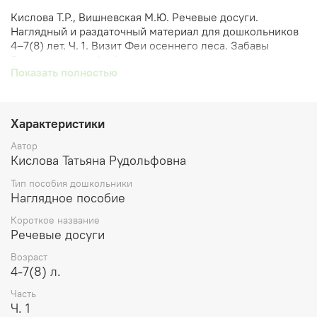
Кислова Т.Р., Вишневская М.Ю. Речевые досуги.
Наглядный и раздаточный материал для дошкольников
4–7(8) лет. Ч. 1. Визит Феи осеннего леса. Забавы
Зимушки-зимы. (шт.)
Показать полностью
Пособие представляет собой наглядный и раздаточный
материал для проведения речевых досугов с детьми 4–
7(8) лет в условиях ДОО. Обеспечивает речевое
Характеристики
развитие дошкольников, способствует также
социально-коммуникативному и художественно-
Автор
эстетическому развитию. Речевые досуги – это
Кислова Татьяна Рудольфовна
творческие познавательные мероприятия, которые
Тип пособия дошкольники
проводятся воспитателями в свободное от занятий
Наглядное пособие
время. Такая форма работы с детьми позволяет сочетать
познавательную, творческую и игровую деятельность.
Короткое название
Данное пособие реализует комплексный подход к
Речевые досуги
решению задач ФГОС дошкольного образования.
Может использоваться в дошкольных образовательных
Возраст
организациях, группах подготовки к школе, а также для
4-7(8) л.
индивидуальных занятий родителей с детьми.
Часть
Ч. 1